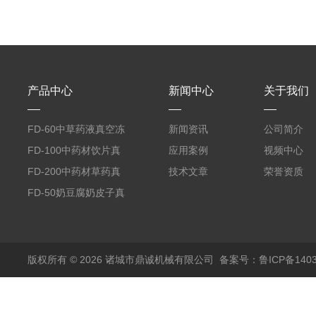
产品中心
新闻中心
关于我们
FD-60中草药液真空冻
新闻资讯
公司简介
干机
FD-100中药材饮片真
应用案例
视频中心
空冻干机
FD-200中药材草药真
技术文章
荣誉资质
空冻干机
FD-50奶豆腐奶皮子真
空冻干机
版权所有 © 2026 诸城市鼎诚机械有限公司
备案号：鲁ICP备1403