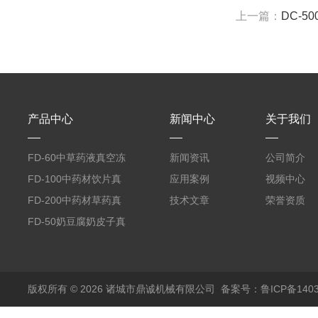
上一篇：
DC-5
产品中心
新闻中心
关于我们
FD-60中草药液真空冻
新闻资讯
公司简介
干机
FD-100中药材饮片真
应用案例
视频中心
空冻干机
FD-200中药材草药真
技术文章
荣誉资质
空冻干机
FD-50奶豆腐奶皮子真
空冻干机
版权所有 © 2026 诸城市鼎诚机械有限公司
备案号：鲁ICP备1403