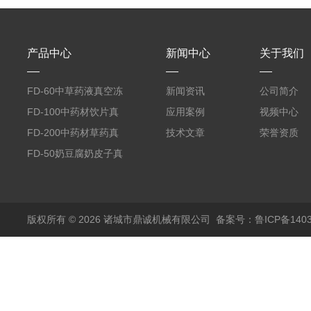
产品中心
新闻中心
关于我们
FD-60中草药液真空冻
新闻资讯
公司简介
干机
FD-100中药材饮片真
应用案例
视频中心
空冻干机
FD-200中药材草药真
技术文章
荣誉资质
空冻干机
FD-50奶豆腐奶皮子真
空冻干机
版权所有 © 2026 诸城市鼎诚机械有限公司
备案号：鲁ICP备1403