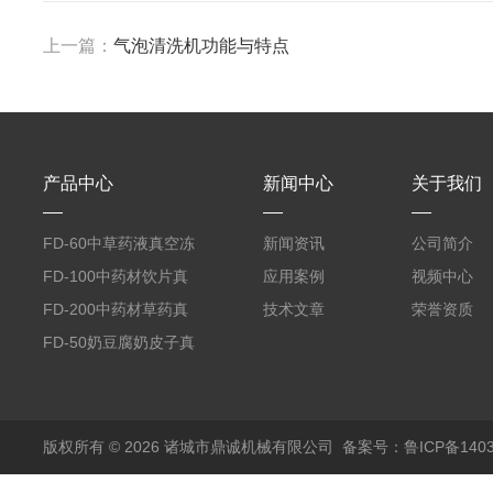
上一篇：
气泡清洗机功能与特点
产品中心
新闻中心
关于我们
FD-60中草药液真空冻
新闻资讯
公司简介
干机
FD-100中药材饮片真
应用案例
视频中心
空冻干机
FD-200中药材草药真
技术文章
荣誉资质
空冻干机
FD-50奶豆腐奶皮子真
空冻干机
版权所有 © 2026 诸城市鼎诚机械有限公司
备案号：鲁ICP备1403