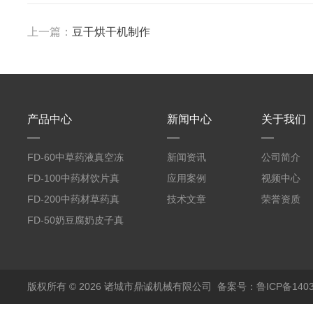
上一篇：
豆干烘干机制作
产品中心
新闻中心
关于我们
FD-60中草药液真空冻
新闻资讯
公司简介
干机
FD-100中药材饮片真
应用案例
视频中心
空冻干机
FD-200中药材草药真
技术文章
荣誉资质
空冻干机
FD-50奶豆腐奶皮子真
空冻干机
版权所有 © 2026 诸城市鼎诚机械有限公司
备案号：鲁ICP备1403