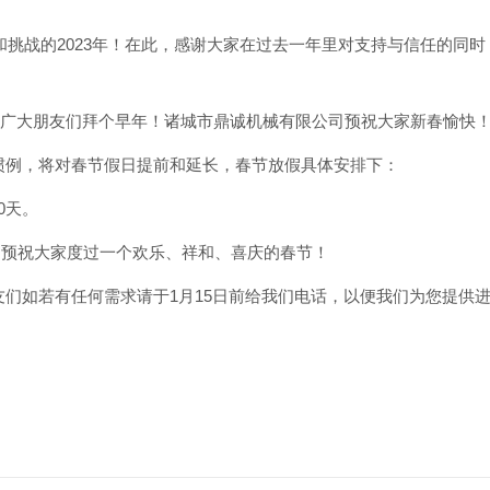
和挑战的2023年！在此，感谢大家在过去一年里对支持与信任的同
和广大朋友们拜个早年！诸城市鼎诚机械有限公司预祝大家新春愉快
惯例，将对春节假日提前和延长，春节放假具体安排下：
0天。
！预祝大家度过一个欢乐、祥和、喜庆的春节！
们如若有任何需求请于1月15日前给我们电话，以便我们为您提供