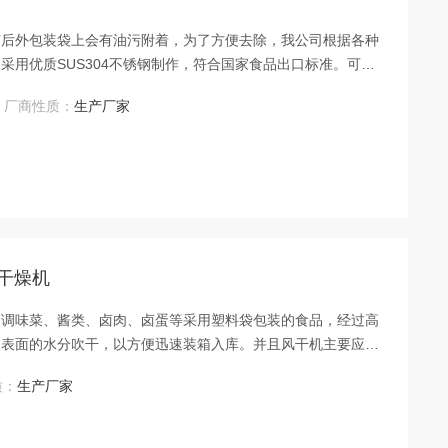
菌后外包装袋上会有油污附着，为了方便去除，我公司根据各种
采用优质SUS304不锈钢制作，符合国家食品出口标准。可根
厂商性质：
生产厂家
干燥机
、调味菜、酱类、卤肉、卤蛋等采用塑料袋包装的食品，经过高
装表面的水分吹干，以方便迅速装箱入库。并且风干机主要应用
嗓音的风机，吹风口成风刀状，吹干风温为常用温，有效保护物
质：
生产厂家