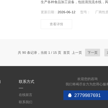
生产各种食品加工设备，包括清洗流水线，
线，洗筐机，洗袋机、真空油炸机等等，我们
更新日期：
2026-06-12
型号：
厂商性
大朋友的来电。
查看详情
共 90 条记录，当前 1 / 15 页 首页 上一页
下一页
欢迎您的咨询
们
联系方式
我们将竭尽全力为您用心服
2779987691
在线留言
联系我们