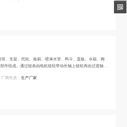
滚筒、支架、托轮、板刷、喷淋水管、料斗、盖板、水箱、阀
零部件组成。通过链条由电机链轮带动长轴上链轮再由过渡轴的
现转动。
厂商性质：
生产厂家