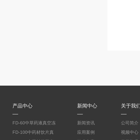
产品中心
新闻中心
关于我
FD-60中草药液真空冻
新闻资讯
公司简介
干机
FD-100中药材饮片真
应用案例
视频中心