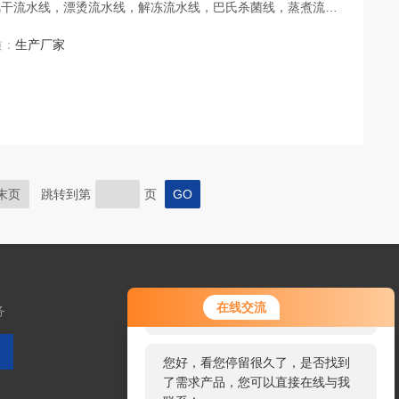
风干流水线，漂烫流水线，解冻流水线，巴氏杀菌线，蒸煮流水
为您提供*的的设计方案，*的售前，售后服务，真诚的欢迎广
质：
生产厂家
末页
跳转到第
页
您好！欢迎前来咨询，很高兴为您
在线交流
务
服务，请问您要咨询什么问题呢？
您好，看您停留很久了，是否找到
了需求产品，您可以直接在线与我
扫码加微信