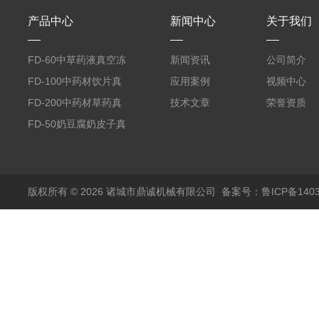
产品中心
新闻中心
关于我们
FD-60中草药液真空冻
新闻资讯
公司简介
干机
FD-100中药材饮片真
应用案例
视频中心
空冻干机
FD-200中药材草药真
技术文章
荣誉资质
空冻干机
FD-50奶豆腐奶皮子真
空冻干机
版权所有 © 2026 诸城市鼎诚机械有限公司
备案号：鲁ICP备1403