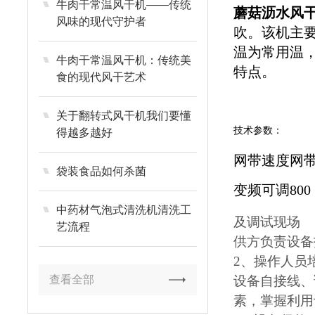
牛肉干常温风干机——传统
蘑菇沥水风
风味的现代守护者
吹。该机主
温为常用温
牛肉干常温风干机：传统美
特点。
食的现代风干艺术
关于翻转式风干机我们要懂
技术参数：
得越多越好
网带速度
网
袋装食品如何杀菌
变频可调
800
中药材气泡式清洗机清洗工
及调试现场
艺流程
供方负责设备
2、操作人员
查看全部
设备自接线、
素，掌握利用