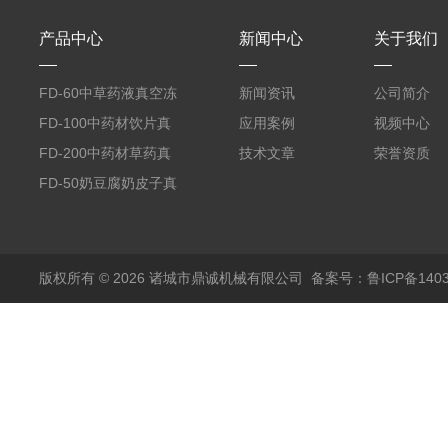
产品中心
新闻中心
关于我们
FD-60中草药液真空冻
新闻资讯
公司简介
干机
FD-100中药材饮片真
应用案例
视频中心
空冻干机
FD-200中药材草药真
技术文章
荣誉资质
空冻干机
FD-50奶豆腐奶皮子真
空冻干机
版权所有 © 2026 诸城市鼎诚机械有限公司
备案号：鲁ICP备1403