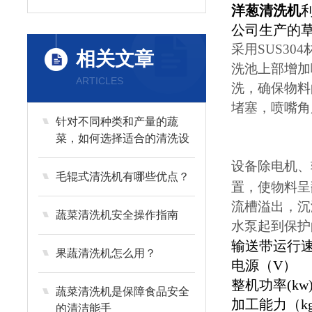
洋葱清洗机
公司生产的
采用
SUS304
相关文章
洗池上部增加
ARTICLES
洗，确保物料
堵塞，喷嘴角
针对不同种类和产量的蔬
菜，如何选择适合的清洗设
备？
设备除电机、
毛辊式清洗机有哪些优点？
置，使物料呈
流槽溢出，沉
蔬菜清洗机安全操作指南
水泵起到保护
输送带运行速
果蔬清洗机怎么用？
电源（V）
整机功率(kw
蔬菜清洗机是保障食品安全
加工能力（kg
的清洁能手