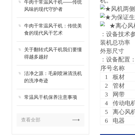
机。
牛肉干常温风干机——传统
★风机两
风味的现代守护者
★为保证
★离心风
牛肉干常温风干机：传统美
食的现代风干艺术
：设备
装机总功率 
关于翻转式风干机我们要懂
外形尺寸 20
得越多越好
：设备配置
序号
名称
洁净之源：毛刷喷淋清洗机
1
板材
的洗净奇迹
2
管材
3
网带
常温风干机保养注意事项
4
传动电
5
离心风
查看全部
6
电器