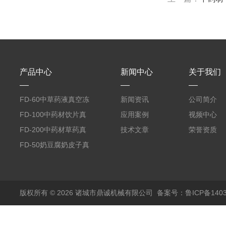
产品中心
新闻中心
关于我们
FD-60中草药液真空冻
新闻资讯
公司简介
干机
FD-100中药材饮片真
应用案例
视频中心
空冻干机
FD-200中药材草药真
技术文章
荣誉资质
空冻干机
FD-50奶豆腐奶皮子真
空冻干机
版权所有 © 2026 诸城市鼎诚机械有限公司
备案号：鲁ICP备1403