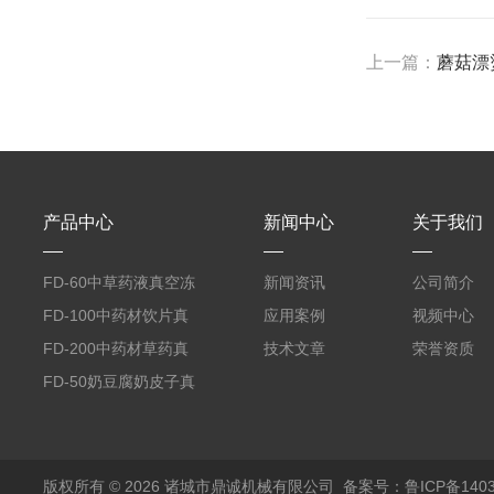
上一篇：
蘑菇漂
产品中心
新闻中心
关于我们
FD-60中草药液真空冻
新闻资讯
公司简介
干机
FD-100中药材饮片真
应用案例
视频中心
空冻干机
FD-200中药材草药真
技术文章
荣誉资质
空冻干机
FD-50奶豆腐奶皮子真
空冻干机
版权所有 © 2026 诸城市鼎诚机械有限公司
备案号：鲁ICP备1403