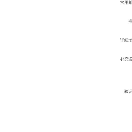
常用
详细
补充
验