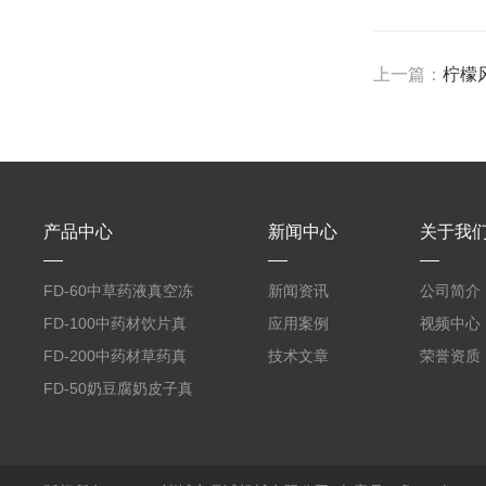
上一篇：
柠檬
产品中心
新闻中心
关于我
FD-60中草药液真空冻
新闻资讯
公司简介
干机
FD-100中药材饮片真
应用案例
视频中心
空冻干机
FD-200中药材草药真
技术文章
荣誉资质
空冻干机
FD-50奶豆腐奶皮子真
空冻干机