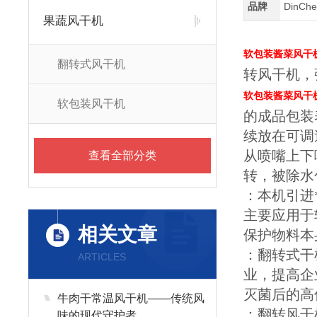
品牌
DinC
果蔬风干机
软包装酱菜风干
翻转式风干机
转风干机，
软包装酱菜风干
软包装风干机
的成品包装
续放在可调
从喷嘴上下
查看全部分类
转，被除水
：本机引进
主要应用于
相关文章
保护物料本
：翻转式干
ARTICLES
业，提高企
灭菌后的高
牛肉干常温风干机——传统风
：翻转风干
味的现代守护者