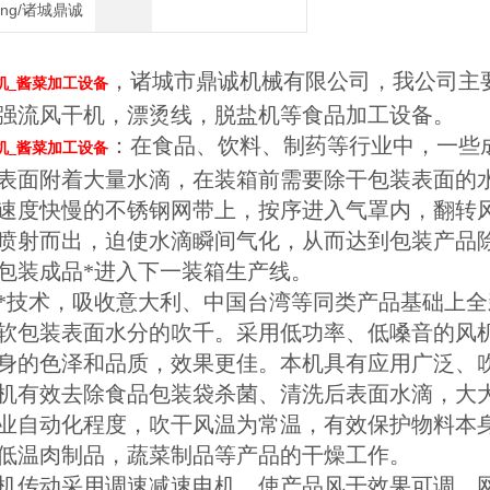
heng/诸城鼎诚
，诸城市鼎诚机械有限公司，我公司主
机_酱菜加工设备
强流风干机，漂烫线，脱盐机等食品加工设备。
：在食品、饮料、制药等行业中，一些
机_酱菜加工设备
表面附着大量水滴，在装箱前需要除干包装表面的
速度快慢的不锈钢网带上，按序进入气罩内，翻转
喷射而出，迫使水滴瞬间气化，从而达到包装产品
包装成品*进入下一装箱生产线。
*技术，吸收意大利、中国台湾等同类产品基础上
软包装表面水分的吹千。采用低功率、低嗓音的风
身的色泽和品质，效果更佳。本机具有应用广泛、
机有效去除食品包装袋杀菌、清洗后表面水滴，大
业自动化程度，吹干风温为常温，有效保护物料本
低温肉制品，蔬菜制品等产品的干燥工作。
机传动采用调速减速电机，使产品风干效果可调，