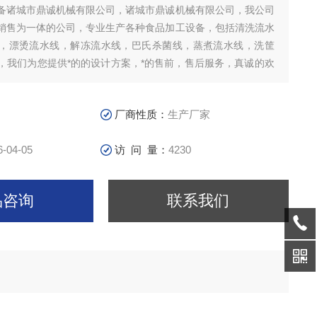
备诸城市鼎诚机械有限公司，诸城市鼎诚机械有限公司，我公司
销售为一体的公司，专业生产各种食品加工设备，包括清洗流水
，漂烫流水线，解冻流水线，巴氏杀菌线，蒸煮流水线，洗筐
，我们为您提供*的的设计方案，*的售前，售后服务，真诚的欢
电。设备采用不锈钢制作，网带式输送，风干降温，适合油炸、
温。
厂商性质：
生产厂家
6-04-05
访 问 量：
4230
品咨询
联系我们