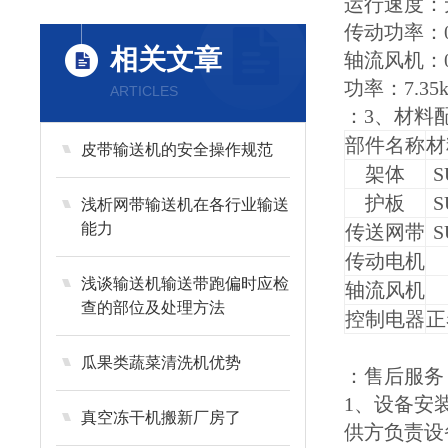
运行速度：
传动功率：0
相关文章
轴流风机：0.
功率：7.35
ARTICLES
：3、材料
部件名称
材
皮带输送机的安全操作规范
架体
S
护板
S
浅析网带输送机在各行业输送
能力
传送网带
S
传动电机
浅谈输送机输送带跑偏时应检
轴流风机
查的部位及处理方法
控制电器
正
瓜果类蔬菜清洗机优势
：售后服务
1、设备安
真空冻干机搬新厂房了
供方负责设