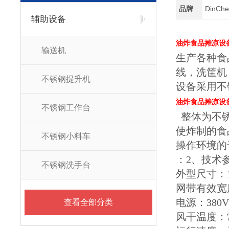
品牌
DinC
辅助设备
油炸食品摊凉设
输送机
生产各种食
线，洗筐机
不锈钢提升机
设备采用不
油炸食品摊凉设
不锈钢工作台
整体为不锈
使炸制的食
不锈钢小料车
操作环境的
：2、技术
不锈钢洗手台
外型尺寸：100
网带有效宽度
电源：380V 
查看全部分类
风干温度：