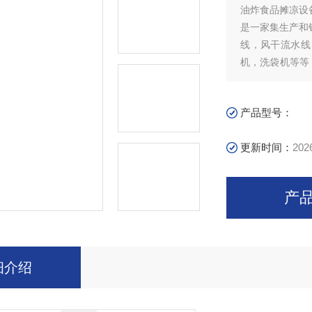
油炸食品摊凉设
是一家集生产和
线，风干流水线
机，洗袋机等等
迎广大朋友的来
卤煮等产品的降
产品型号：
更新时间：
202
产
细介绍