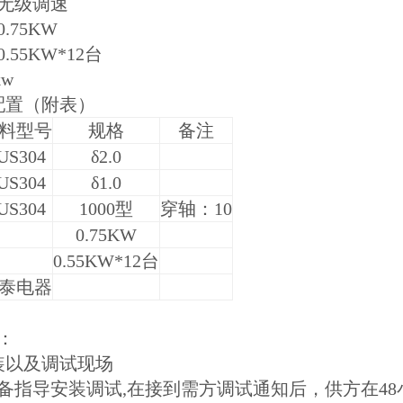
无级调速
.75KW
55KW*12台
kw
配置（附表）
料型号
规格
备注
US304
δ2.0
US304
δ1.0
US304
1000型
穿轴：10
0.75KW
0.55KW*12台
泰电器
：
装以及调试现场
备指导安装调试,在接到需方调试通知后，供方在4