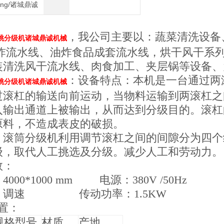
heng/诸城鼎诚
，我公司主要以：蔬菜清洗设备
桃分级机诸城鼎诚机械
油炸流水线、油炸食品成套流水线，烘干风干系
装清洗风干流水线、肉食加工、夹层锅等设备、
：设备特点：本机是一台通过两
桃分级机诸城鼎诚机械
过滚杠的输送向前运动，当物料运输到两滚杠之
入输出通道上被输出，从而达到分级目的。滚杠
原料，不造成表皮的破损。
：滚筒分级机利用调节滚杠之间的间隙分为四个
级，取代人工挑选及分级。减少人工和劳动力。
数：
000*1000 mm 电源：380V /50Hz
：调速 传动功率：1.5KW
置：
规格型号
材质
产地