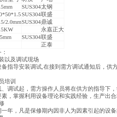
.5mm
SUS304
太钢
0*50*1.5
SUS304
联盛
.5/2.0mm
SUS304
鼎诚
.5KW
永嘉正大
φ5mm
SUS304
联盛
正泰
务：
安装以及调试现场
设备指导安装调试,在接到需方调试通知后，供方
。
员培训
线、调试起，需方操作人员将在供方的指导下，
要素，掌握利用设备理论和实践经验，生产出合
修
期一年，凡是保修期内因非人为因素引起的设备