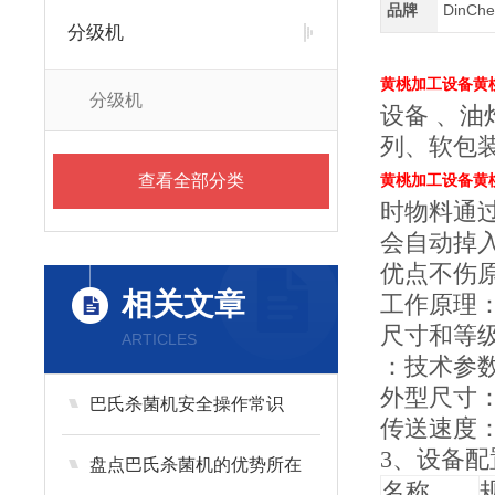
品牌
DinC
分级机
黄桃加工设备黄
分级机
设备 、
列、软包
查看全部分类
黄桃加工设备黄
时物料通
会自动掉
优点不伤
相关文章
工作原理
尺寸和等
ARTICLES
：技术参
外型尺寸：4
巴氏杀菌机安全操作常识
传送速度
3、设备配
盘点巴氏杀菌机的优势所在
名称