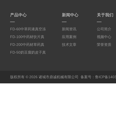
产品中心
新闻中心
关于我们
FD-60中草药液真空冻
新闻资讯
公司简介
干机
FD-100中药材饮片真
应用案例
视频中心
空冻干机
FD-200中药材草药真
技术文章
荣誉资质
空冻干机
FD-50奶豆腐奶皮子真
空冻干机
版权所有 © 2026 诸城市鼎诚机械有限公司
备案号：鲁ICP备1403