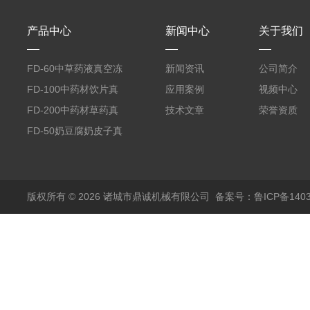
产品中心
新闻中心
关于我们
FD-60中草药液真空冻
新闻资讯
公司简介
干机
FD-100中药材饮片真
应用案例
视频中心
空冻干机
FD-200中药材草药真
技术文章
荣誉资质
空冻干机
FD-50奶豆腐奶皮子真
空冻干机
版权所有 © 2026 诸城市鼎诚机械有限公司
备案号：鲁ICP备1403