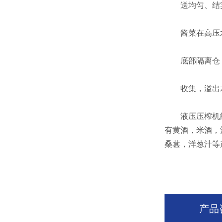
送均匀、结实
酱菜在高压水
底部隔离仓，
收集，溢出水
液压压榨机能
有黄酒，米酒，
桑葚，洋葱汁等
产品