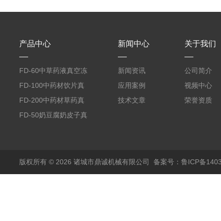
产品中心
新闻中心
关于我们
FD-60中草药液真空冻
新闻资讯
公司简介
干机
FD-100中药材饮片真
应用案例
视频中心
空冻干机
FD-200中药材草药真
技术文章
荣誉资质
空冻干机
FD-50奶豆腐奶皮子真
空冻干机
版权所有 © 2026 诸城市鼎诚机械有限公司
备案号：鲁ICP备1403