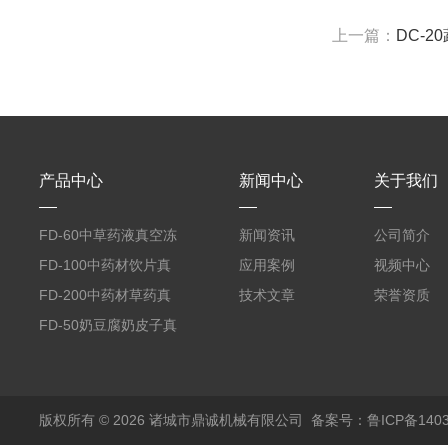
上一篇：
DC-
产品中心
新闻中心
关于我们
FD-60中草药液真空冻
新闻资讯
公司简介
干机
FD-100中药材饮片真
应用案例
视频中心
空冻干机
FD-200中药材草药真
技术文章
荣誉资质
空冻干机
FD-50奶豆腐奶皮子真
空冻干机
版权所有 © 2026 诸城市鼎诚机械有限公司
备案号：鲁ICP备1403