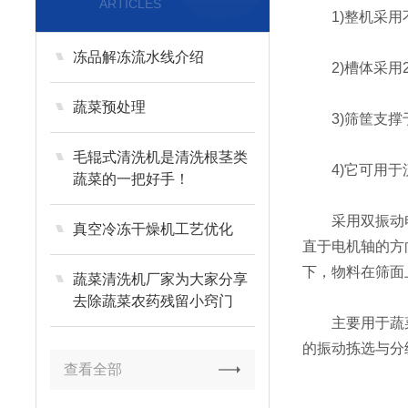
ARTICLES
1)整机采用不
冻品解冻流水线介绍
2)槽体采用2
蔬菜预处理
3)筛筐支撑于
毛辊式清洗机是清洗根茎类
4)它可用于
蔬菜的一把好手！
采用双振动电机
真空冷冻干燥机工艺优化
直于电机轴的方
下，物料在筛面
蔬菜清洗机厂家为大家分享
去除蔬菜农药残留小窍门
主要用于蔬菜
的振动拣选与分
查看全部