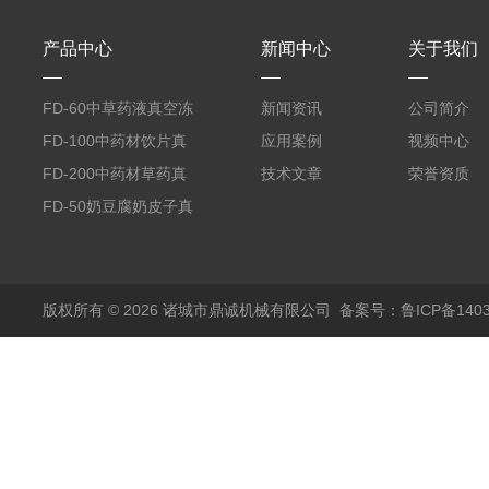
产品中心
新闻中心
关于我们
FD-60中草药液真空冻
新闻资讯
公司简介
干机
FD-100中药材饮片真
应用案例
视频中心
空冻干机
FD-200中药材草药真
技术文章
荣誉资质
空冻干机
FD-50奶豆腐奶皮子真
空冻干机
版权所有 © 2026 诸城市鼎诚机械有限公司
备案号：鲁ICP备1403