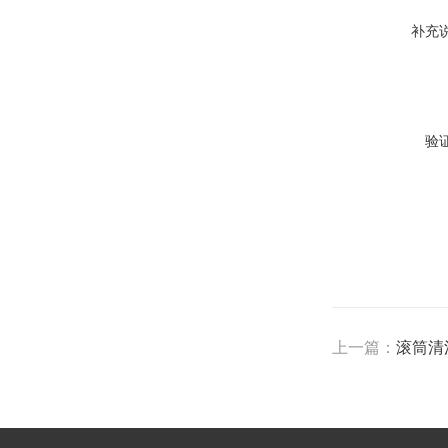
补充
验
上一篇：
滚筒清