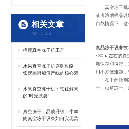
真空冻干机冻干
或者浓缩样品以
相关文章
自然情况下，这
ARTICLES
食品冻干设备
技
榴莲真空冻干机工艺
~30pa左右
期保存和携带，
水果真空冻干机选购攻略：
用不方便难题，
锁定高附加值产线的核心装
备
在中药汤剂冻
干、虫草冻干、
水果真空冻干机：锁住鲜果
的“时光胶囊”
真空冻干，品质升级：牛羊
肉真空冻干设备如何实现营
养与风味的长效留存？