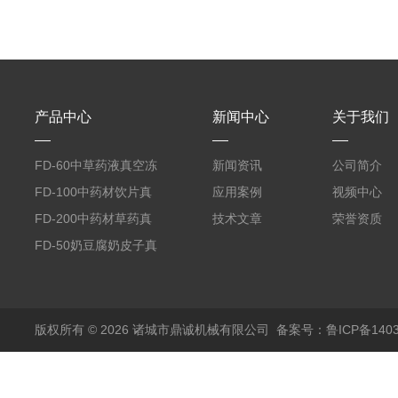
产品中心
新闻中心
关于我们
FD-60中草药液真空冻
新闻资讯
公司简介
干机
FD-100中药材饮片真
应用案例
视频中心
空冻干机
FD-200中药材草药真
技术文章
荣誉资质
空冻干机
FD-50奶豆腐奶皮子真
空冻干机
版权所有 © 2026 诸城市鼎诚机械有限公司
备案号：鲁ICP备1403