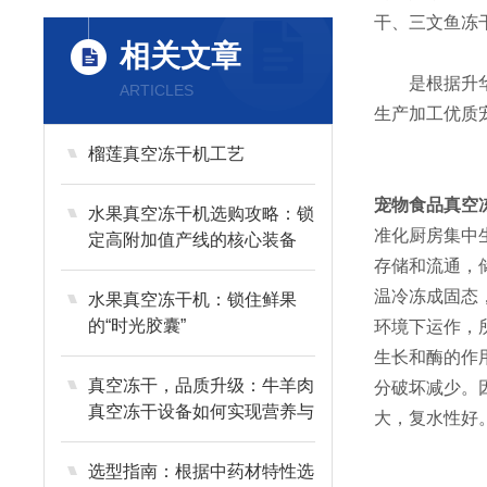
干、三文鱼冻
相关文章
是根据升华原
ARTICLES
生产加工优质
榴莲真空冻干机工艺
宠物食品真空冻
水果真空冻干机选购攻略：锁
准化厨房集中
定高附加值产线的核心装备
存储和流通，
温冷冻成固态
水果真空冻干机：锁住鲜果
的“时光胶囊”
环境下运作，
生长和酶的作
真空冻干，品质升级：牛羊肉
分破坏减少。
真空冻干设备如何实现营养与
大，复水性好
风味的长效留存？
选型指南：根据中药材特性选