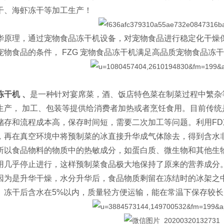
干、海虾冻干等加工生产！
理，通过宠物食品冻干机设备，对宠物食品进行稳定化干燥保存
宠物食品的条件， FZG 宠物食品冻干机满足高品质宠物食品冻
干机 、
是一种针对宴席菜，酒、饭店特色菜在制菜过程中繁杂等
生产， 加工、包装等提供给消费者加热或者烹饪食用。目前传
储存和流程成本高，保存时间短，需要二次加工等问题。利用F
，再在真空环境中将预制菜的冰直接升华成气体除去，得到含水
所以食品物料的物质中的热敏成分，如蛋白质、微生物和其他生
用几乎停止进行，这样预制菜食品极大地保持了原来的营养成分
因为是升华干燥，水分升华后，食品物质剩留在冻结时的冰架之
。冻干后含水在5%以内，质量轻方便运输，能在常温下保存较长