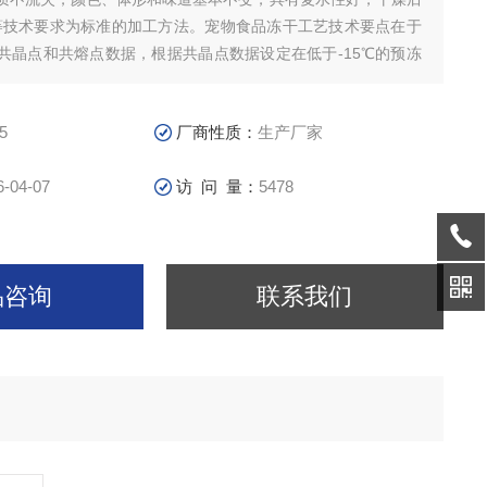
等技术要求为标准的加工方法。宠物食品冻干工艺技术要点在于
共晶点和共熔点数据，根据共晶点数据设定在低于-15℃的预冻
华阶段干燥温度一定要在共熔点附近运行
5
厂商性质：
生产厂家
6-04-07
访 问 量：
5478
品咨询
联系我们