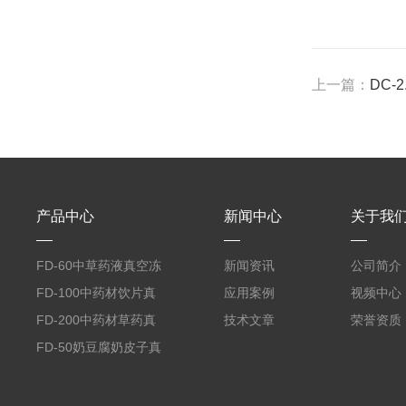
上一篇：
DC-
产品中心
新闻中心
关于我
FD-60中草药液真空冻
新闻资讯
公司简介
干机
FD-100中药材饮片真
应用案例
视频中心
空冻干机
FD-200中药材草药真
技术文章
荣誉资质
空冻干机
FD-50奶豆腐奶皮子真
空冻干机