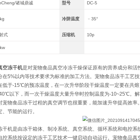
inCheng/诸城鼎诚
型号
DC-5
kg
冷阱温度
﹣35°
射式
压缩机
10p
kw
真空冻干机
是对宠物食品真空冷冻干燥保证原有的营养成分和活
分在5%以内等技术要求为标准的加工方法。宠物食品冻干工艺
低于-15℃的预冻温度，在一次升华阶段干燥温度一定要在共熔点
40℃以下，而一次干燥温度大量升华时控制温度为-10~25℃
时宠物食品冻干过程的真空调节也很重要，能加速升华提高效率
定、节能的运行。
机是由冻干箱体、制冷系统、真空系统、循环系统和电控系统
C电控系统按设定的冻干工艺技术一键启动自动运行。宠物食品真