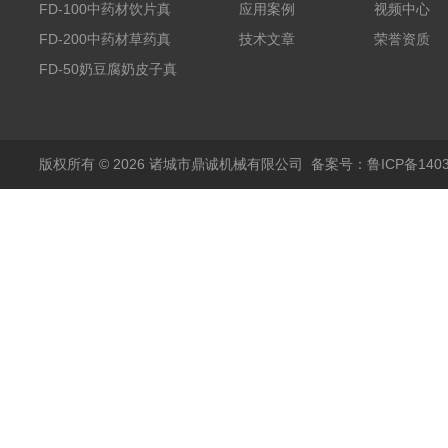
干机
FD-100中药材饮片真
应用案例
视频中心
空冻干机
FD-200中药材草药真
技术文章
荣誉资质
空冻干机
FD-50奶豆腐奶皮子真
空冻干机
版权所有 © 2026 诸城市鼎诚机械有限公司
备案号：鲁ICP备1403