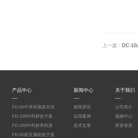
上一篇：
DC-
产品中心
新闻中心
关于我们
FD-60中草药液真空冻
新闻资讯
公司简介
干机
FD-100中药材饮片真
应用案例
视频中心
空冻干机
FD-200中药材草药真
技术文章
荣誉资质
空冻干机
FD-50奶豆腐奶皮子真