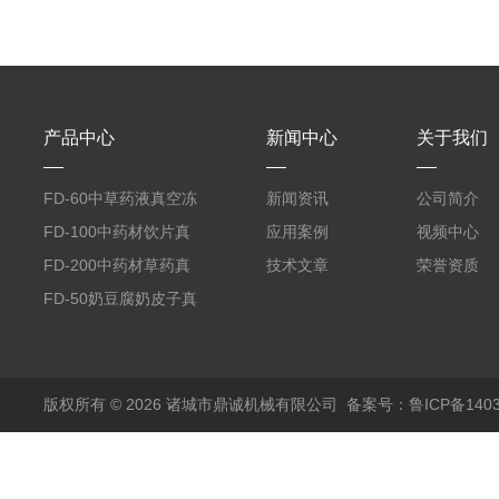
产品中心
新闻中心
关于我们
FD-60中草药液真空冻
新闻资讯
公司简介
干机
FD-100中药材饮片真
应用案例
视频中心
空冻干机
FD-200中药材草药真
技术文章
荣誉资质
空冻干机
FD-50奶豆腐奶皮子真
空冻干机
版权所有 © 2026 诸城市鼎诚机械有限公司
备案号：鲁ICP备1403