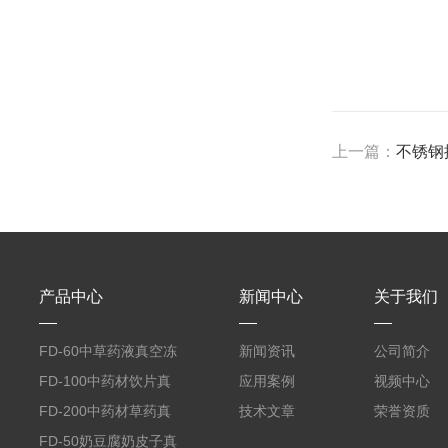
上一篇：
不锈钢
产品中心
新闻中心
关于我们
FD-60中草药液真空冻
新闻资讯
公司简介
干机
FD-100中药材饮片真
应用案例
视频中心
空冻干机
FD-200中药材草药真
技术文章
荣誉资质
空冻干机
FD-50奶豆腐奶皮子真