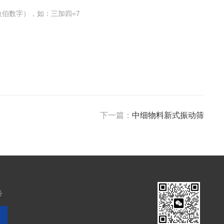
伯数字），如：三加四=7
下一篇：
中细物料新式振动筛
务