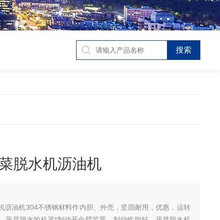
菜脱水机沥油机
机沥油机304不锈钢材料作内胆、外壳，坚固耐用，优惠，运转
，蔬菜脱水的机器*制动开合臂装置，制动性能好，蔬菜脱水机