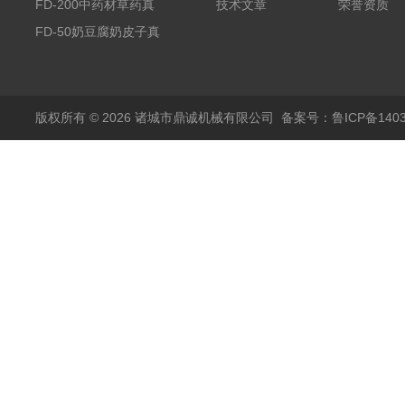
空冻干机
FD-200中药材草药真
技术文章
荣誉资质
空冻干机
FD-50奶豆腐奶皮子真
空冻干机
版权所有 © 2026 诸城市鼎诚机械有限公司
备案号：鲁ICP备1403