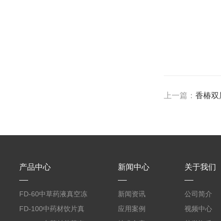
上一篇：
香椿双
产品中心
新闻中心
关于我们
FD-60中草药液真空冻
新闻资讯
公司简介
干机
FD-100中药材饮片真
应用案例
视频中心