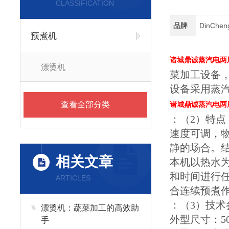
CLASSIFICATION
品牌
DinChe
预煮机
诸城鼎诚蒸汽电两
漂烫机
菜加工设备
设备采用蒸
查看全部分类
诸城鼎诚蒸汽电两
：（2）特
速度可调，
静的场合。
相关文章
本机以热水
和时间进行
ARTICLES
合连续预煮
：（3）技术
漂烫机：蔬菜加工的高效助
外型尺寸：500
手