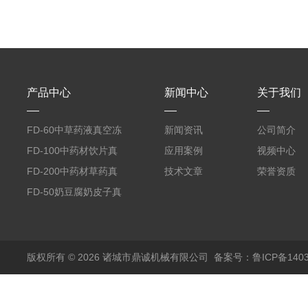
产品中心
新闻中心
关于我们
FD-60中草药液真空冻
新闻资讯
公司简介
干机
FD-100中药材饮片真
应用案例
视频中心
空冻干机
FD-200中药材草药真
技术文章
荣誉资质
空冻干机
FD-50奶豆腐奶皮子真
空冻干机
版权所有 © 2026 诸城市鼎诚机械有限公司
备案号：鲁ICP备1403