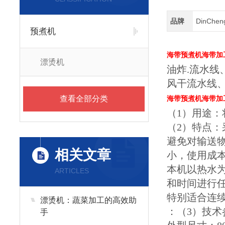
品牌
DinChe
预煮机
海带预煮机海带加
漂烫机
油炸.流水
风干流水线
查看全部分类
海带预煮机海带加
（1）用途
（2）特点
避免对输送
相关文章
小，使用成
本机以热水
ARTICLES
和时间进行
特别适合连
漂烫机：蔬菜加工的高效助
：（3）技术
手