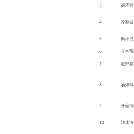
3
循环管
4
冷凝器
5
循环过
6
真空泵
7
底部旋
8
油炸料
9
开盖组
10
罐体法