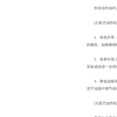
所有动作由PLC
(2)真空油炸机
1、保色作用：采
的颜色。如猕猴桃
2、保香作用:采
呈味成份进一步得
3、降低油脂劣变
溶于油脂中德气体
(3)真空油炸机