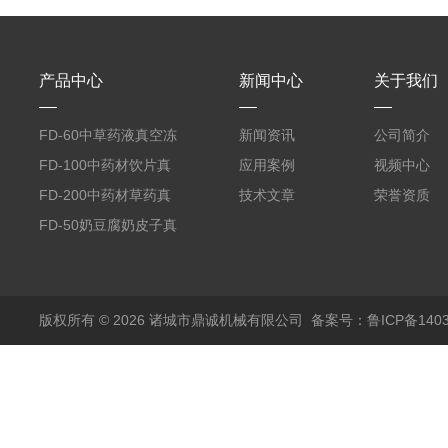
产品中心
新闻中心
关于我们
FD-60中草药液真空冻
新闻资讯
公司简介
干机
FD-100中药材饮片真
应用案例
视频中心
空冻干机
FD-200中药材草药真
技术文章
荣誉资质
空冻干机
FD-50奶豆腐奶皮子真
空冻干机
版权所有 © 2026 诸城市鼎诚机械有限公司
备案号：鲁ICP备1403