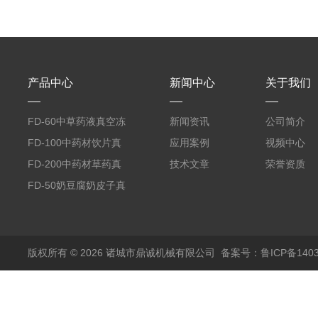
产品中心
新闻中心
关于我们
FD-60中草药液真空冻
新闻资讯
公司简介
干机
FD-100中药材饮片真
应用案例
视频中心
空冻干机
FD-200中药材草药真
技术文章
荣誉资质
空冻干机
FD-50奶豆腐奶皮子真
空冻干机
版权所有 © 2026 诸城市鼎诚机械有限公司
备案号：鲁ICP备1403