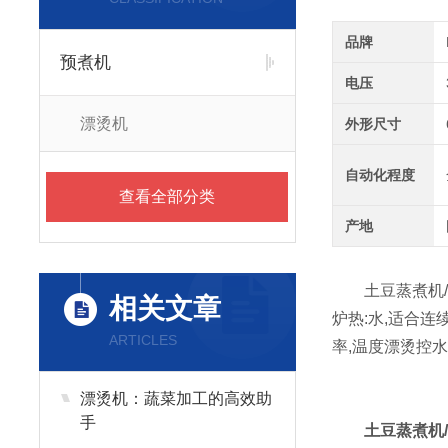
品牌
预煮机
电压
漂烫机
外形尺寸
自动化程度
查看全部分类
产地
土豆蒸煮机/漂
相关文章
炉热:水,适合连
ARTICLES
率,温度漂烫控
漂烫机：蔬菜加工的高效助
手
土豆蒸煮机