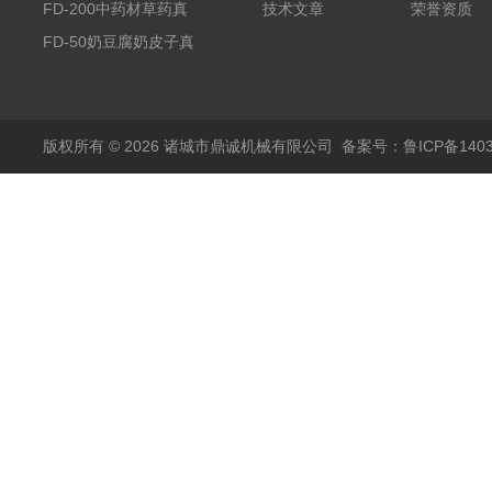
空冻干机
FD-200中药材草药真
技术文章
荣誉资质
空冻干机
FD-50奶豆腐奶皮子真
空冻干机
版权所有 © 2026 诸城市鼎诚机械有限公司
备案号：鲁ICP备1403